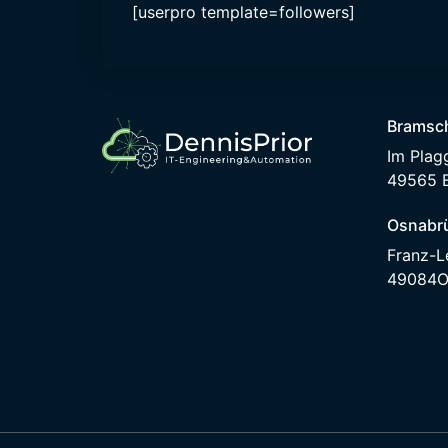
[userpro template=followers]
Bramsc
Im Plag
49565 
Osnabr
Franz-L
49084O