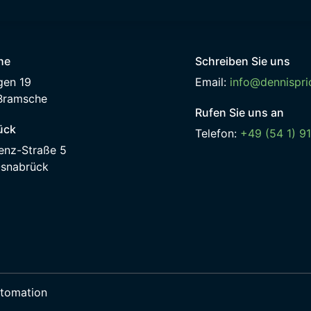
he
Schreiben Sie uns
gen 19
Email:
info@dennispri
Bramsche
Rufen Sie uns an
ück
Telefon:
+49 (54 1) 9
enz-Straße 5
snabrück
utomation